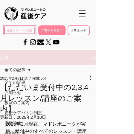
ご寄付のお願い
お問合わせ
産後ケアバトン制度
記事
全ての記事
2025年2月7日
読了時間: 5分
全ての記事
【ただいま受付中の2,3,4
お知らせ
月レッスン/講座のご案
教室のご案内
内】
産後ケアバトン制度
更新日：
2025年2月10日
両親学級
2025年2月現在、マドレボニータが実
施・受付中のすべてのレッスン・講座
参加者の声