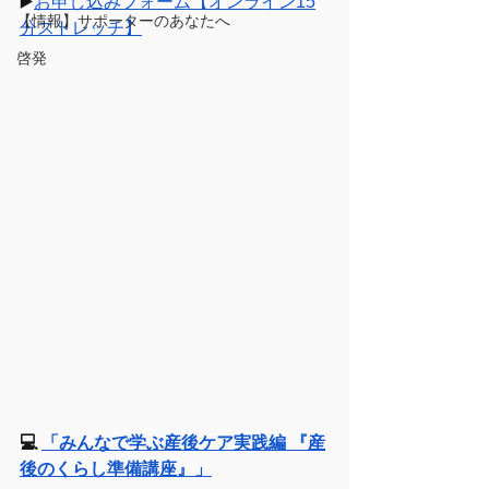
▶️
お申し込みフォーム【オンライン15
【情報】サポーターのあなたへ
分ストレッチ】
啓発
💻 
「みんなで学ぶ産後ケア実践編 『産
後のくらし準備講座』」