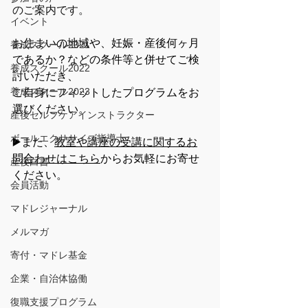
のご案内です。
イベント
お住まいの地域や、妊娠・産後何ヶ月
養成スクール2021
であるか？などの条件等と併せてご検
養成スクール2022
討いただき、
養成スクール2023
ご自身にフィットしたプログラムをお
選びください。
産後セルフケアインストラクター
ボールエクササイズ指導士
▶️また、
教室や講座の受講に関するお
問合わせはこちら
からお気軽にお寄せ
産後白書
ください。
会員活動
マドレジャーナル
メルマガ
寄付・マドレ基金
企業・自治体協働
復職支援プログラム