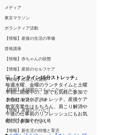
メディア
東京マラソン
ボランティア活動
【情報】産後の生活の準備
啓発講座
【情報】赤ちゃんの状態
【情報】産前のセルフケア
💻
 「オンライン15分ストレッチ」
【情報】出産と入退院
毎週水曜、金曜のランチタイムと土曜
【情報】夫婦間のコミュニケーション
早朝に開催中の、誰でも気軽に参加で
きるセルフケアストレッチ。産後ケア
【情報】産後の心と体
教室卒業生はもちろん、肩こり解消や
【情報】産後のリハビリ
午後の仕事前のリフレッシュにもお気
【情報】妊娠中の心と体
軽にご参加ください。
【情報】新生児の特徴と育児