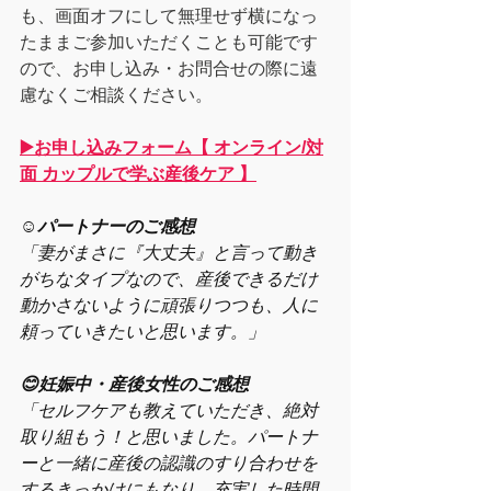
も、画面オフにして無理せず横になっ
たままご参加いただくことも可能です
ので、お申し込み・お問合せの際に遠
慮なくご相談ください。
▶️お申し込みフォーム【 オンライン/対
面 カップルで学ぶ産後ケア 】
☺️
パートナーのご感想
「妻がまさに『大丈夫』と言って動き
がちなタイプなので、産後できるだけ
動かさないように頑張りつつも、人に
頼っていきたいと思います。」
😊妊娠中・産後女性のご感想
「セルフケアも教えていただき、絶対
取り組もう！と思いました。パートナ
ーと一緒に産後の認識のすり合わせを
するきっかけにもなり、充実した時間