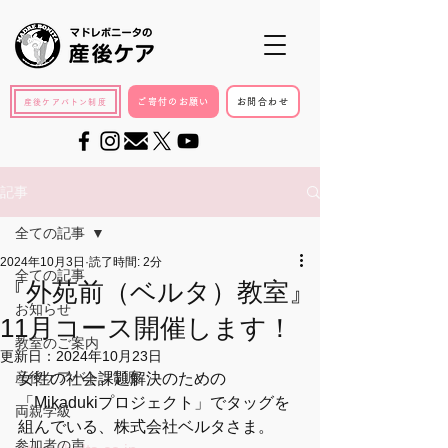
ご寄付のお願い
お問合わせ
産後ケアバトン制度
記事
全ての記事
2024年10月3日
読了時間: 2分
全ての記事
『外苑前（ベルタ）教室』
お知らせ
11月コース開催します！
教室のご案内
更新日：
2024年10月23日
産後ケアバトン制度
女性の社会課題解決のための
「Mikadukiプロジェクト」でタッグを
両親学級
組んでいる、株式会社ベルタさま。
参加者の声