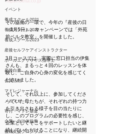
https://belta.co.jp
イベント
養成スクール2021
その協働の一環で、今年の『産後の日
（3月5日）』キャンペーンでは「外苑
養成スクール2022
前ベルタ教室」を開催しました。
養成スクール2023
産後セルフケアインストラクター
3月コースでは、実際に窓口担当の伊集
ボールエクササイズ指導士
さんも、まるっと４回のレッスンを体
産後白書
験し、ご自身の心身の変化を感じてく
ださいました。
会員活動
マドレジャーナル
そして、それ以上に、参加してくださ
メルマガ
っていた母たちが、それぞれの持つ力
を引き出される様子を目の当たりに
寄付・マドレ基金
し、このプログラムの必要性を感じ、
企業・自治体協働
企業としてそこをサポートしたいと継
続していただけることになり、継続開
復職支援プログラム